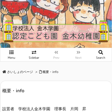
Menu
Sidebar
Prev
Next
Search
さいしょのページ
>
概要・info
概要・info
設置者 学校法人金木学園 理事長 片岡 昇